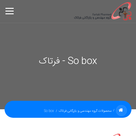
So box - فرتاک
محصولات گروه مهندسی و بازرگانی فرتاک
So box