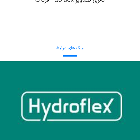
گالری تصاویر So box - فرتاک
لینک های مرتبط