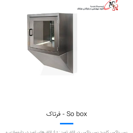
So box - فرتاک
پس باکس کاربرد پس باکس در اتاق تمیز : • 1- اتاق های تمیز در داروسازی و