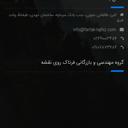
البرز، طالقانی جنوبی، جنب بانک سرمایه، ساختمان مهدی، طبقه5، واحد
504
info@fartak-tajhiz.com
02691003484
09107873484
گروه مهندسی و بازرگانی فرتاک روی نقشه