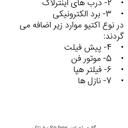
• 2- درب های اینترلاک
• 3- برد الکترونیکی
در نوع اکتیو موارد زیر اضافه می
گردند:
• 4- پیش فیلت
• 5- موتور فن
• 6- فیلتر هپا
• 7- نازل ها