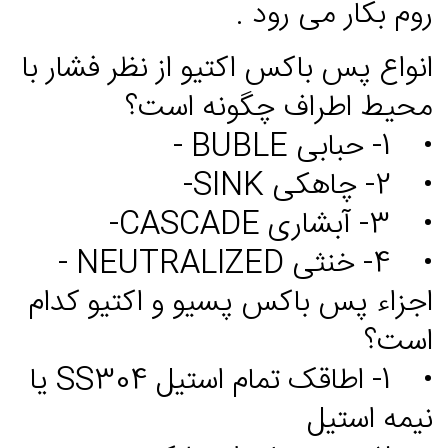
روم بکار می رود .
انواع پس باکس اکتیو از نظر فشار با
محیط اطراف چگونه است؟
• 1- حبابی BUBLE -
• 2- چاهکی SINK-
• 3- آبشاری CASCADE-
• 4- خنثی NEUTRALIZED -
اجزاء پس باکس پسیو و اکتیو کدام
است؟
• 1- اطاقک تمام استیل SS304 یا
نیمه استیل