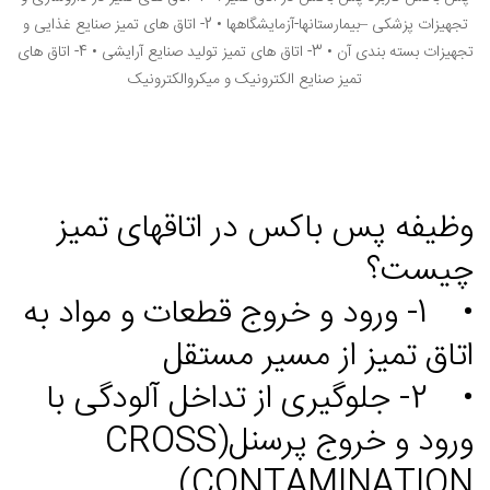
تجهیزات پزشکی –بیمارستانها-آزمایشگاهها • 2- اتاق های تمیز صنایع غذایی و
تجهیزات بسته بندی آن • 3- اتاق های تمیز تولید صنایع آرایشی • 4- اتاق های
تمیز صنایع الکترونیک و میکروالکترونیک
وظیفه پس باکس در اتاقهای تمیز
چیست؟
• 1- ورود و خروج قطعات و مواد به
اتاق تمیز از مسیر مستقل
• 2- جلوگیری از تداخل آلودگی با
ورود و خروج پرسنل(CROSS
CONTAMINATION)